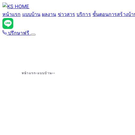
ข้าม
ไป
หน้าแรก
แบบบ้าน
ผลงาน
ข่าวสาร
บริการ
ขั้นตอนการสร้างบ้า
ยัง
เนื้อหา
ปรึกษาฟรี
หน้าแรก
›
แบบบ้าน
›
–