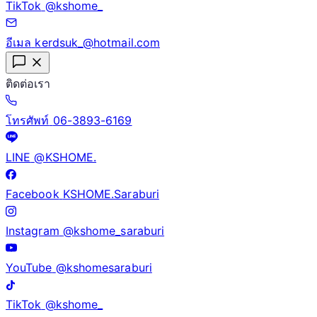
TikTok
@kshome_
อีเมล
kerdsuk_@hotmail.com
ติดต่อเรา
โทรศัพท์
06-3893-6169
LINE
@KSHOME.
Facebook
KSHOME.Saraburi
Instagram
@kshome_saraburi
YouTube
@kshomesaraburi
TikTok
@kshome_